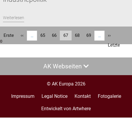
Weiterlesen
Seitennummerierung
Erste
Erste
Vorherige
‹‹
Seite
65
Seite
66
Aktuelle
67
Seite
68
Seite
69
Nächste
››
…
…
0
Seite
Seite
Seite
Seite
Letzte
Letzte
Seite
AK Webseiten
© AK Europa 2026
Impressum
Legal Notice
Kontakt
Fotogalerie
Footer
menu
Entwickelt von Artwhere