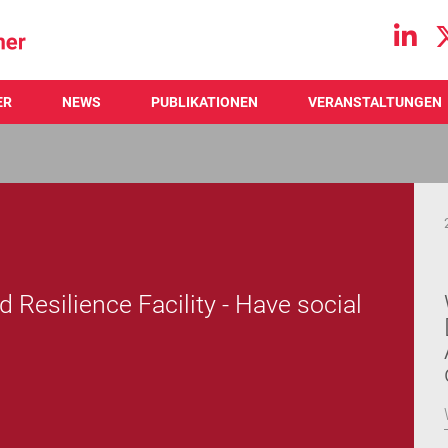
Main navigation
ER
NEWS
PUBLIKATIONEN
VERANSTALTUNGEN
d Resilience Facility - Have social