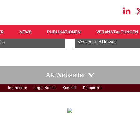
Main navigation
ER
NEWS
PUBLIKATIONEN
VERANSTALTUNGEN
lgemein
Grüner Deal
les
Verkehr und Umwelt
AK Webseiten
Impressum
Legal Notice
Kontakt
Fotogalerie