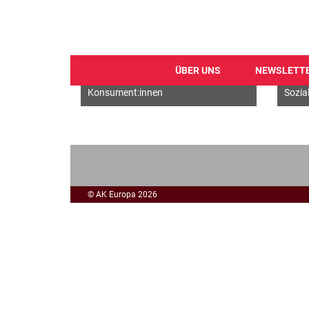
ÜBER UNS
NEWSLETT
Digitales
EU Al
Direkt
Konsument:innen
Sozia
zum
Inhalt
© AK Europa 2026
Footer
menu