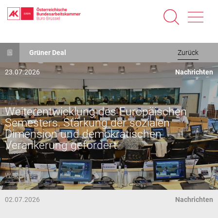
Direkt
zum
Grüner Deal
Zurück
Inhalt
23.07.2026
Nachrichten
Weiterentwicklung des Europäischen
Semesters. Stärkung der sozialen
Dimension und demokratischen
Verankerung gefordert
Weiterlesen
02.07.2026
Nachrichten