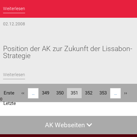
Weiterlesen
02.12.2008
Position der AK zur Zukunft der Lissabon-
Strategie
Weiterlesen
Seitennummerierung
Erste
Erste
Vorherige
‹‹
Seite
349
Seite
350
Aktuelle
351
Seite
352
Seite
353
Nächs
››
…
…
0
Seite
Seite
Seite
Seite
Letzte
Letzte
Seite
AK Webseiten