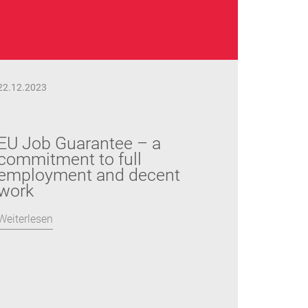
22.12.2023
EU Job Guarantee – a
commitment to full
employment and decent
work
Weiterlesen