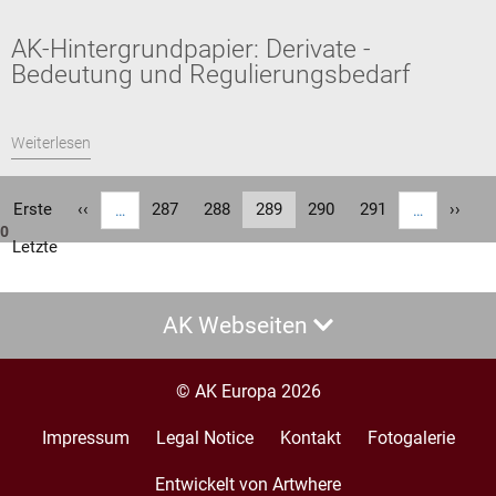
AK-Hintergrundpapier: Derivate -
Bedeutung und Regulierungsbedarf
Weiterlesen
Seitennummerierung
Erste
Erste
Vorherige
‹‹
Seite
287
Seite
288
Aktuelle
289
Seite
290
Seite
291
Nächs
››
…
…
0
Seite
Seite
Seite
Seite
Letzte
Letzte
Seite
AK Webseiten
© AK Europa 2026
Impressum
Legal Notice
Kontakt
Fotogalerie
Footer
menu
Entwickelt von Artwhere