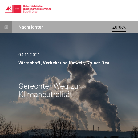
Gerechter Weg zur Klimaneutralität!Gerechter Weg zur Klimaneutral
Direkt
Nachrichten
Zurück
zum
Inhalt
04.11.2021
Wirtschaft,
Verkehr und Umwelt,
Grüner Deal
Gerechter Weg zur
Klimaneutralität!