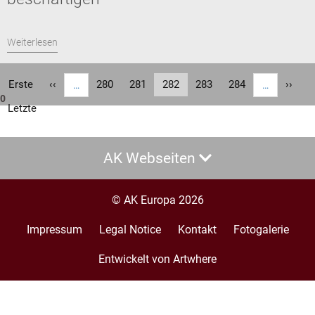
Weiterlesen
Seitennummerierung
Erste
Erste
Vorherige
‹‹
Seite
280
Seite
281
Aktuelle
282
Seite
283
Seite
284
Nächs
››
…
…
0
Seite
Seite
Seite
Seite
Letzte
Letzte
Seite
AK Webseiten
© AK Europa 2026
Impressum
Legal Notice
Kontakt
Fotogalerie
Footer
menu
Entwickelt von Artwhere