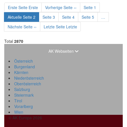
Erste Seite
Erste
Vorherige Seite
‹‹
Seite
1
Aktuelle Seite
2
Seite
3
Seite
4
Seite
5
…
Nächste Seite
››
Letzte Seite
Letzte
Total
2870
AK Webseiten
Österreich
Burgenland
Kärnten
Niederösterreich
Oberösterreich
Salzburg
Steiermark
Tirol
Vorarlberg
Wien
© AK Europa 2026