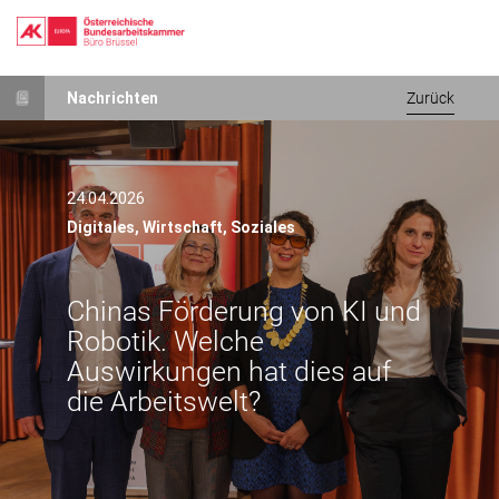
Direkt
Nachrichten
Zurück
zum
Inhalt
24.04.2026
Digitales,
Wirtschaft,
Soziales
Chinas Förderung von KI und
Robotik. Welche
Auswirkungen hat dies auf
die Arbeitswelt?