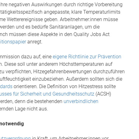
 ihre negativen Auswirkungen durch richtige Vorbereitung
ätigkeitsspezifisch angepasste, klare Temperaturlimits
reme Wetterereignisse geben. Arbeitnehmer:innen müsse
 werden und es bedürfe Sanitäranlagen, um die
nch müssen diese Aspekte in den Quality Jobs Act
itionspapier
anregt.
ommission dazu auf, eine
eigene Richtlinie zur Prävention
n. Diese soll unter anderem Höchsttemperaturen auf
azu verpflichten, Hitzegefahrenbewertungen durchzuführen
ftfeuchtigkeit einzubeziehen. Außerdem sollten sich die
ndards
orientieren. Die Definition von Hitzestress sollte
sses für Sicherheit und Gesundheitsschutz
(ACSH)
 werden, denn die bestehenden
unverbindlichen
ernden Lage nicht aus.
 notwendig
utzverordnung
in Kraft, um Arbeitnehmer:innen vor