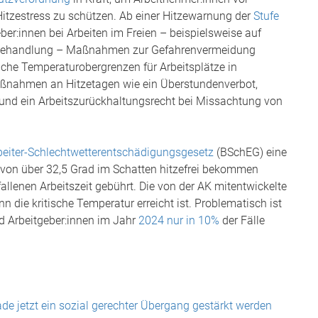
itzestress zu schützen. Ab einer Hitzewarnung der
Stufe
er:innen bei Arbeiten im Freien – beispielsweise auf
fallbehandlung – Maßnahmen zur Gefahrenvermeidung
iche Temperaturobergrenzen für Arbeitsplätze in
aßnahmen an Hitzetagen wie ein Überstundenverbot,
 und ein Arbeitszurückhaltungsrecht bei Missachtung von
eiter-Schlechtwetterentschädigungsgesetz
(BSchEG) eine
 von über 32,5 Grad im Schatten hitzefrei bekommen
llenen Arbeitszeit gebührt. Die von der AK mitentwickelte
n die kritische Temperatur erreicht ist. Problematisch ist
nd Arbeitgeber:innen im Jahr
2024 nur in 10%
der Fälle
e jetzt ein sozial gerechter Übergang gestärkt werden