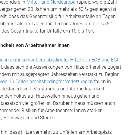
sbesondere in
Mittel- und Nordeuropa
rapide, wo die Zahl
n vergangenen 20 Jahren um mehr als 50 % gestiegen ist.
ellt, dass das Gesamtrisiko für Arbeitsunfälle an Tagen
öher ist als an Tagen mit Temperaturen um die 15,6 °C.
 das Gesamtrisiko für Unfälle um 10 bis 15%.
ndheit von Arbeitnehmer:innen
nehmer:innen vor berufsbedingter Hitze von EGB und EGI
), dass sich die Auswirkungen von Hitze oft erst verzögert
ändern mit ausgeprägten Jahreszeiten verstärkt zu Beginn
 von 10 Fällen arbeitsbedingter Verletzungen
fallen in
ge deklariert sind. Verständnis und Aufmerksamkeit
ber den Fokus auf Hitzewellen hinaus gehen und
itzesaison viel größer ist. Darüber hinaus müssen auch
ehmender Risiken für Arbeitnehmer:innen stärker
de, Hochwasser und Stürme.
hin, dass Hitze vermehrt zu Unfällen am Arbeitsplatz