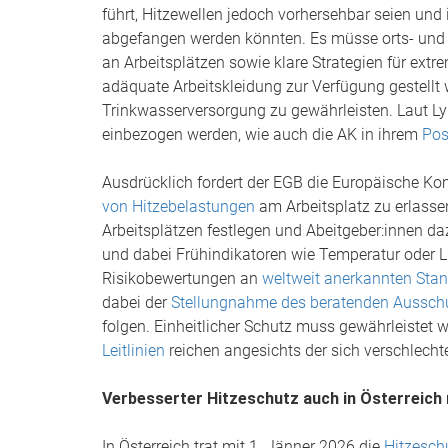
führt, Hitzewellen jedoch vorhersehbar seien und
abgefangen werden könnten. Es müsse orts- und t
an Arbeitsplätzen sowie klare Strategien für ext
adäquate Arbeitskleidung zur Verfügung gestellt
Trinkwasserversorgung zu gewährleisten. Laut Ly
einbezogen werden, wie auch die AK in ihrem
Pos
Ausdrücklich fordert der EGB die Europäische K
von Hitzebelastungen
am Arbeitsplatz zu erlasse
Arbeitsplätzen festlegen und Abeitgeber:innen d
und dabei Frühindikatoren wie Temperatur oder Lu
Risikobewertungen an
weltweit anerkannten Sta
dabei der
Stellungnahme des beratenden Ausschu
folgen. Einheitlicher Schutz muss gewährleistet
Leitlinien
reichen angesichts der sich verschlecht
Verbesserter Hitzeschutz auch in Österreich
In Österreich trat mit 1. Jänner 2026 die
Hitzesch