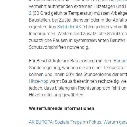
vermehrt auftretenden extremen Hitzetagen und H
2
(30 Grad gefühlte Temperatur) müssen Arbeitgeb
Baustellen, bei Zustelldiensten oder in der Ab
ergreifen. Aus
Sicht der AK
fehlen jedoch verbindl
Innenräumen. Weiters sind zusätzliche Schutzm
zusätzliche Pausen in systemrelevanten Berufen
Schutzvorschriften notwendig.
Für Beschäftigte am Bau existiert mit dem
Bauarb
Sonderregelung, wonach sie ab einer Temperatur
können und ihnen 60% des Stundenlohns der entfa
Hitze-App
warnt Bauarbeiter:innen rechtzeitig, wen
jedoch, dass bislang ein Rechtsanspruch fehlt u
Hitzefreistellung gewährten.
Weiterführende Informationen
AK EUROPA: Soziale Frage im Fokus. Warum gerad