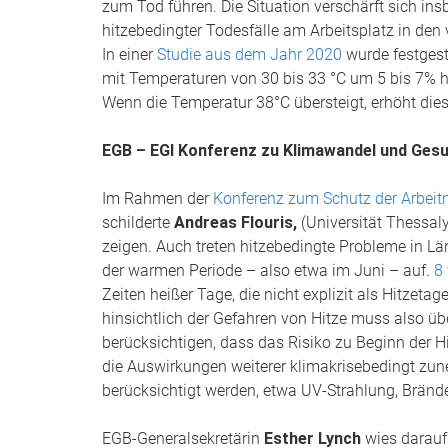
zum Tod führen. Die Situation verschärft sich in
hitzebedingter Todesfälle am Arbeitsplatz in de
In einer
Studie aus dem Jahr 2020
wurde festgest
mit Temperaturen von 30 bis 33 °C um 5 bis 7% h
Wenn die Temperatur 38°C übersteigt, erhöht dies
EGB – EGI Konferenz zu Klimawandel und Gesu
Im Rahmen der
Konferenz zum Schutz der Arbeit
schilderte
Andreas Flouris,
(Universität Thessaly
zeigen. Auch treten hitzebedingte Probleme in L
der warmen Periode – also etwa im Juni – auf.
8
Zeiten heißer Tage, die nicht explizit als Hitzeta
hinsichtlich der Gefahren von Hitze muss also ü
berücksichtigen, dass das Risiko zu Beginn der H
die Auswirkungen weiterer klimakrisebedingt zun
berücksichtigt werden, etwa UV-Strahlung, Brän
EGB-Generalsekretärin
Esther Lynch
wies darauf 