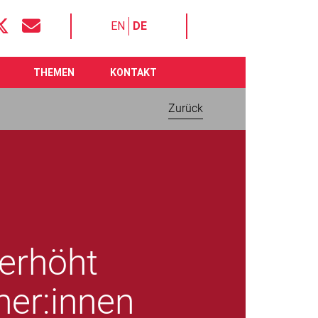
EN
DE
THEMEN
KONTAKT
Zurück
 erhöht
mer:innen