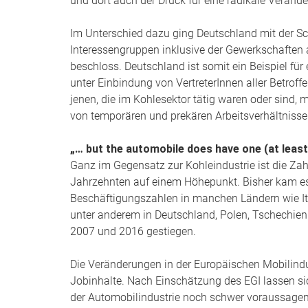
und dort auch der Druck für eine radikale Verände
Im Unterschied dazu ging Deutschland mit der S
Interessengruppen inklusive der Gewerkschaften 
beschloss. Deutschland ist somit ein Beispiel für 
unter Einbindung von VertreterInnen aller Betroffe
jenen, die im Kohlesektor tätig waren oder sind, 
von temporären und prekären Arbeitsverhältnisse
„… but the automobile does have one (at least,
Ganz im Gegensatz zur Kohleindustrie ist die Zahl
Jahrzehnten auf einem Höhepunkt. Bisher kam es
Beschäftigungszahlen in manchen Ländern wie Ita
unter anderem in Deutschland, Polen, Tschechien
2007 und 2016 gestiegen.
Die Veränderungen in der Europäischen Mobilindu
Jobinhalte. Nach Einschätzung des EGI lassen sich
der Automobilindustrie noch schwer voraussagen.