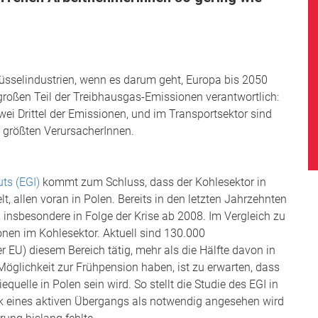
lüsselindustrien, wenn es darum geht, Europa bis 2050
großen Teil der Treibhausgas-Emissionen verantwortlich:
wei Drittel der Emissionen, und im Transportsektor sind
e größten VerursacherInnen.
ts (EGI)
kommt zum Schluss, dass der Kohlesektor in
t, allen voran in Polen. Bereits in den letzten Jahrzehnten
 insbesondere in Folge der Krise ab 2008. Im Vergleich zu
onen im Kohlesektor. Aktuell sind 130.000
 EU) diesem Bereich tätig, mehr als die Hälfte davon in
öglichkeit zur Frühpension haben, ist zu erwarten, dass
uelle in Polen sein wird. So stellt die Studie des EGI in
itik eines aktiven Übergangs als notwendig angesehen wird