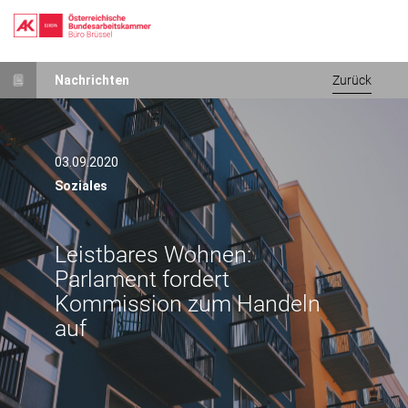
Direkt
Nachrichten
Zurück
zum
Inhalt
03.09.2020
Soziales
Leistbares Wohnen:
Parlament fordert
Kommission zum Handeln
auf