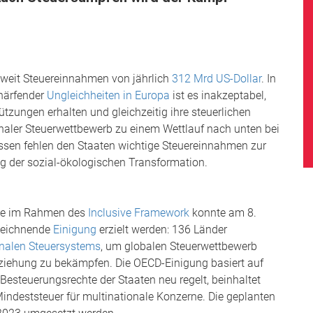
ltweit Steuereinnahmen von jährlich
312 Mrd US-Dollar
. In
chärfender
Ungleichheiten in Europa
ist es inakzeptabel,
zungen erhalten und gleichzeitig ihre steuerlichen
naler Steuerwettbewerb zu einem Wettlauf nach unten bei
ssen fehlen den Staaten wichtige Steuereinnahmen zur
g der sozial-ökologischen Transformation.
ne im Rahmen des
Inclusive Framework
konnte am 8.
ezeichnende
Einigung
erzielt werden: 136 Länder
onalen Steuersystems
, um globalen Steuerwettbewerb
iehung zu bekämpfen. Die OECD-Einigung basiert auf
esteuerungsrechte der Staaten neu regelt, beinhaltet
Mindeststeuer für multinationale Konzerne. Die geplanten