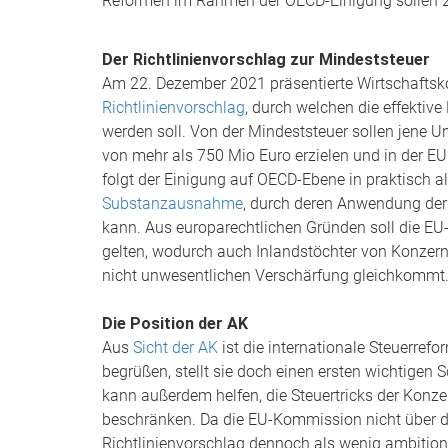
Reformen im Rahmen der OECD-Einigung sollen 
Der Richtlinienvorschlag zur Mindeststeuer
Am 22. Dezember 2021 präsentierte Wirtschaftsk
Richtlinienvorschlag
, durch welchen die effektiv
werden soll. Von der Mindeststeuer sollen jene 
von mehr als 750 Mio Euro erzielen und in der EU
folgt der Einigung auf OECD-Ebene in praktisch a
Substanzausnahme
, durch deren Anwendung der 
kann. Aus europarechtlichen Gründen soll die EU-
gelten, wodurch auch Inlandstöchter von Konzern
nicht unwesentlichen Verschärfung gleichkommt
Die Position der AK
Aus
Sicht der AK
ist die internationale Steuerre
begrüßen, stellt sie doch einen ersten wichtigen S
kann außerdem helfen, die Steuertricks der Konz
beschränken. Da die EU-Kommission nicht über die
Richtlinienvorschlag dennoch als wenig ambition