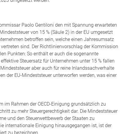
2023 umgesetzt werden.
ommissar Paolo Gentiloni den mit Spannung erwarteten
e Mindeststeuer von 15 % (Säule 2) in der EU umgesetzt
Unternehmen betroffen sein, welche einen Jahresumsatz
 vertreten sind. Der Richtlinienvorschlag der Kommission
llen Punkten: So enthält er auch die sogenannte
effektive Steuersatz für Unternehmen unter 15 % fallen
Mindeststeuer aber auch für reine Inlandssachverhalte
en der EU-Mindeststeuer unterworfen werden, was einer
.
form im Rahmen der OECD-Einigung grundsätzlich zu
chritt zu mehr Steuergerechtigkeit dar. Die Mindeststeuer
erne und den Steuerwettbewerb der Staaten zu
 internationale Einigung hinausgegangen ist, ist der
iert zu bezeichnen.