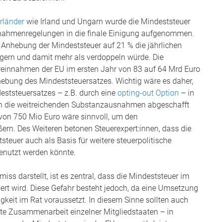
rländer
wie Irland und Ungarn wurde die Mindeststeuer
snahmenregelungen in die finale Einigung aufgenommen.
 Anhebung der Mindeststeuer auf 21 % die jährlichen
gern und damit mehr als verdoppeln würde. Die
innahmen der EU im ersten Jahr von 83 auf 64 Mrd Euro
nhebung des Mindeststeuersatzes. Wichtig wäre es daher,
eststeuersatzes – z.B. durch eine
opting-out Option
– in
lten die weitreichenden Substanzausnahmen abgeschafft
on 750 Mio Euro wäre sinnvoll, um den
rn. Des Weiteren betonen Steuerexpert:innen, dass die
euer auch als Basis für weitere steuerpolitische
enutzt werden könnte.
iss darstellt, ist es zentral, dass die Mindeststeuer im
sert wird. Diese Gefahr besteht jedoch, da eine Umsetzung
gkeit im Rat voraussetzt. In diesem Sinne sollten auch
kte Zusammenarbeit einzelner Mitgliedstaaten – in