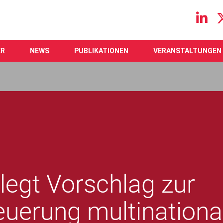
Main navigation
ER
NEWS
PUBLIKATIONEN
VERANSTALTUNGEN
egt Vorschlag zur
uerung multinationa