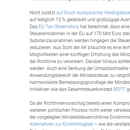
Nicht zuletzt
auf Druck europäischer Niedrigsteue
auf lediglich 15 % gedeckelt und großzügige Au
Das
EU Tax Observatory
hat berechnet, dass eine
Steuereinnahmen in der EU auf 170 Mrd Euro stei
Substanzausnahmen werden hingegen die Steuere
reduzieren. Aus Sicht der AK bräuchte es eine A
Möglichkeiten einer künftigen Erhöhung des Mind
der Richtlinie zu verankern. Darüber hinaus sol
werden. Auch eine Senkung der Umsatzschwelle v
Anwendungsbereich der Mindeststeuer zu vergröße
harmonisierte Bemessungsgrundlage der Mindestst
Initiativen wie das Gesamtsteuerkonzept
BEFIT
g
Da der Richtlinienvorschlag bereits einen Komprom
weiteren politischen Prozess nicht weiter verwäs
der vorgelegten Mindeststeuerrichtlinie Einstimmi
Alternativen zur Einstimmigkeit
– wie die verstär