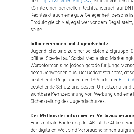
den
Digital Services Act (DSA)
explizit vor persona
könnte einen generellen Rechtsanspruch auf DNT 
Rechtsakt auch eine gute Gelegenheit, personalis
Produkt gleich viel, egal wer vor dem Regal steht
sollte.
Influencer:innen und Jugendschutz
Jugendliche sind zu einer beliebten Zielgruppe f
offline. Speziell auf Social Media sind Marketing
Werbeformen sind jedoch gerade für junge Mensc
deren Schwächen aus. Der Bericht stellt fest, das
bestehende Regelungen des DSA oder der
EU-Rich
bestehende Schutz und dessen Umsetzung sind off
sichtbare Kennzeichnung von Werbung und eine EU
Sicherstellung des Jugendschutzes.
Der Mythos der informierten Verbraucher:inn
Eine zentrale Forderung der AK ist die Abkehr vo
der digitalen Welt sind Verbraucher:innen aufgru