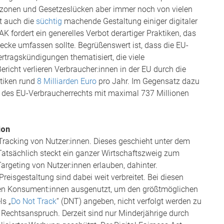
auzonen und Gesetzeslücken aber immer noch von vielen
rt auch die
süchtig
machende Gestaltung einiger digitaler
AK fordert ein generelles Verbot derartiger Praktiken, das
ecke umfassen sollte. Begrüßenswert ist, dass die EU-
rtragskündigungen thematisiert, die viele
icht verlieren Verbraucher:innen in der EU durch die
tiken rund
8 Milliarden Euro
pro Jahr. Im Gegensatz dazu
g des EU-Verbraucherrechts mit maximal 737 Millionen
ion
 Tracking von Nutzer:innen. Dieses geschieht unter dem
atsächlich steckt ein ganzer Wirtschaftszweig zum
Targeting von Nutzer:innen erlauben, dahinter.
Preisgestaltung sind dabei weit verbreitet. Bei diesen
nen Konsument:innen ausgenutzt, um den größtmöglichen
ls „
Do Not Track
“ (DNT) angeben, nicht verfolgt werden zu
er Rechtsanspruch. Derzeit sind nur Minderjährige durch