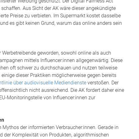
lisierter Werbung geschützt. Der Digital Fairness Act
schaffen. Aus Sicht der AK wäre dieser angekündigte
ierte Preise zu verbieten. Im Supermarkt kostet dasselbe
, und es gibt keinen Grund, warum das online anders sein
ür Werbetreibende geworden, sowohl online als auch
kampagnen mittels Influencer:innen allgegenwärtig. Diese
hen oft schwer zu durchschauen und nutzen teilweise
s einige dieser Praktiken möglicherweise gegen bereits
tlinie über audiovisuelle Mediendienste
verstoßen. Der
ensichtlich nicht ausreichend. Die AK fordert daher eine
-Monitoringstelle von Influencer:innen zur
en
m Mythos der informierten Verbraucher:innen. Gerade in
nd der Komplexität von Produkten, algorithmischen