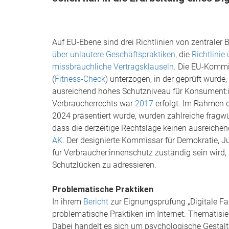
Auf EU-Ebene sind drei Richtlinien von zentrale
über unlautere Geschäftspraktiken
, die
Richtlinie
missbräuchliche Vertragsklauseln
. Die EU-Kommi
(
Fitness-Check
) unterzogen, in der geprüft wurde
ausreichend hohes Schutzniveau für Konsument:i
Verbraucherrechts war
2017
erfolgt. Im Rahmen d
2024 präsentiert wurde, wurden zahlreiche fragwü
dass die derzeitige Rechtslage keinen ausreich
AK
. Der designierte Kommissar für Demokratie, Ju
für Verbraucher:innenschutz zuständig sein wird, 
Schutzlücken zu adressieren.
Problematische Praktiken
In ihrem
Bericht
zur Eignungsprüfung „Digitale Fa
problematische Praktiken im Internet. Thematis
Dabei handelt es sich um psychologische Gestalt