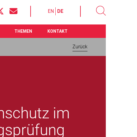
EN
DE
THEMEN
KONTAKT
Zurück
nschutz im
ngsprüfung