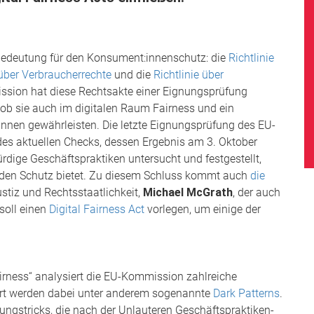
r Bedeutung für den Konsument:innenschutz: die
Richtlinie
 über Verbraucherrechte
und die
Richtlinie über
ssion hat diese Rechtsakte einer Eignungsprüfung
, ob sie auch im digitalen Raum Fairness und ein
nnen gewährleisten. Die letzte Eignungsprüfung des EU-
es aktuellen Checks, dessen Ergebnis am 3. Oktober
rdige Geschäftspraktiken untersucht und festgestellt,
enden Schutz bietet. Zu diesem Schluss kommt auch
die
stiz und Rechtsstaatlichkeit,
Michael McGrath
, der auch
soll einen
Digital Fairness Act
vorlegen, um einige der
irness“ analysiert die EU-Kommission zahlreiche
iert werden dabei unter anderem sogenannte
Dark Patterns
.
ungstricks, die nach der Unlauteren Geschäftspraktiken-