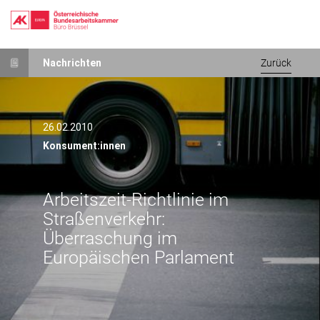
Direkt
Nachrichten
Zurück
zum
Inhalt
26.02.2010
Konsument:innen
Arbeitszeit-Richtlinie im
Straßenverkehr:
Überraschung im
Europäischen Parlament