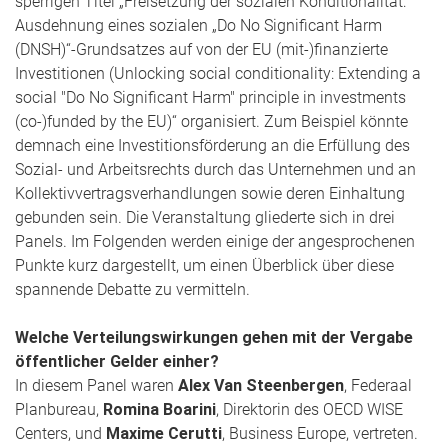
sperrigen Titel „Freisetzung der sozialen Konditionalität:
Ausdehnung eines sozialen „Do No Significant Harm
(DNSH)“-Grundsatzes auf von der EU (mit-)finanzierte
Investitionen (Unlocking social conditionality: Extending a
social "Do No Significant Harm" principle in investments
(co-)funded by the EU)“ organisiert. Zum Beispiel könnte
demnach eine Investitionsförderung an die Erfüllung des
Sozial- und Arbeitsrechts durch das Unternehmen und an
Kollektivvertragsverhandlungen sowie deren Einhaltung
gebunden sein. Die Veranstaltung gliederte sich in drei
Panels. Im Folgenden werden einige der angesprochenen
Punkte kurz dargestellt, um einen Überblick über diese
spannende Debatte zu vermitteln.
Welche Verteilungswirkungen gehen mit der Vergabe
öffentlicher Gelder einher?
In diesem Panel waren
Alex Van Steenbergen
, Federaal
Planbureau,
Romina Boarini
, Direktorin des OECD WISE
Centers, und
Maxime Cerutti
, Business Europe, vertreten.