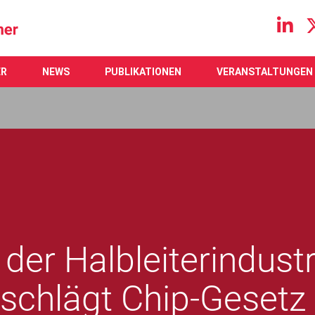
Main navigation
ER
NEWS
PUBLIKATIONEN
VERANSTALTUNGEN
der Halbleiterindustr
chlägt Chip-Gesetz 