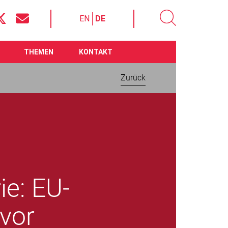
EN
DE
THEMEN
KONTAKT
Zurück
ie: EU-
vor