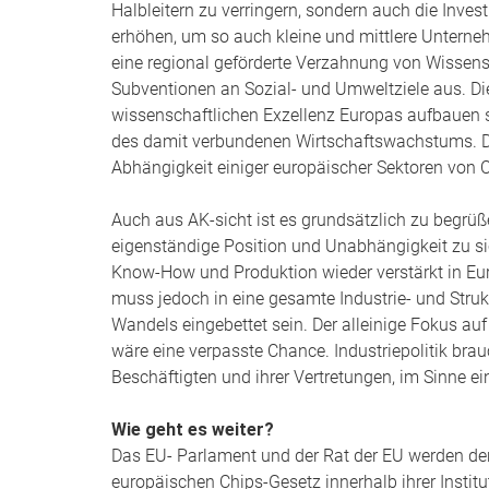
Halbleitern zu verringern, sondern auch die Inves
erhöhen, um so auch kleine und mittlere Unternehm
eine regional geförderte Verzahnung von Wissensc
Subventionen an Sozial- und Umweltziele aus. Di
wissenschaftlichen Exzellenz Europas aufbauen sol
des damit verbundenen Wirtschaftswachstums. Di
Abhängigkeit einiger europäischer Sektoren von 
Auch aus AK-sicht ist es grundsätzlich zu begrüß
eigenständige Position und Unabhängigkeit zu s
Know-How und Produktion wieder verstärkt in Euro
muss jedoch in eine gesamte Industrie- und Struk
Wandels eingebettet sein. Der alleinige Fokus a
wäre eine verpasste Chance. Industriepolitik brau
Beschäftigten und ihrer Vertretungen, im Sinne e
Wie geht es weiter?
Das EU- Parlament und der Rat der EU werden d
europäischen Chips-Gesetz innerhalb ihrer Instit