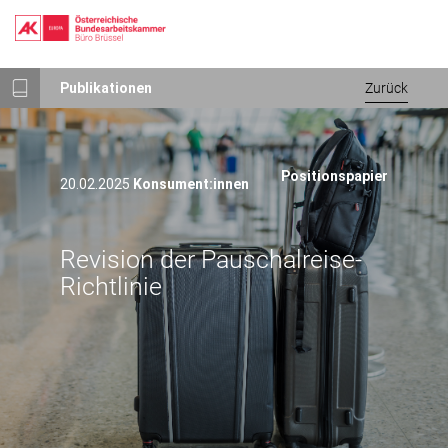
Revision der Pauschalreise-RichtlinieRevision der Pauschalreise-Ri
Direkt
Publikationen
Zurück
zum
Inhalt
Positionspapier
20.02.2025
Konsument:innen
Revision der Pauschalreise-
Richtlinie