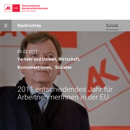
Direkt
Nachrichten
Zurück
zum
Inhalt
01.02.2011
Verkehr und Umwelt,
Wirtschaft,
Konsument:innen,
Soziales
2011 entscheidendes Jahr für
ArbeitnehmerInnen in der EU