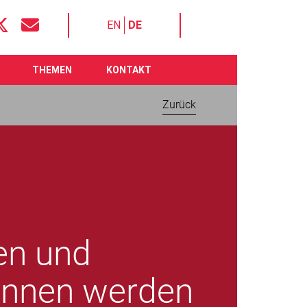
EN
DE
THEMEN
KONTAKT
Zurück
en und
rInnen werden