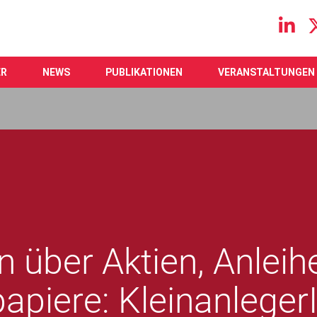
Main navigation
ER
NEWS
PUBLIKATIONEN
VERANSTALTUNGEN
n über Aktien, Anleih
apiere: Kleinanlege