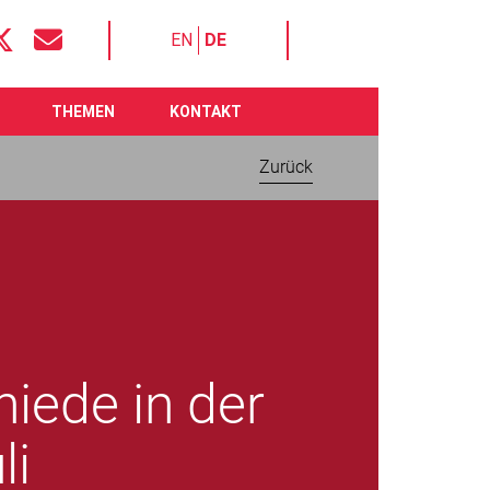
EN
DE
THEMEN
KONTAKT
Zurück
iede in der
li