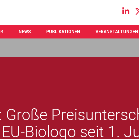
Main navigation
ER
NEWS
PUBLIKATIONEN
VERANSTALTUNGEN
: Große Preisuntersch
U-Biologo seit 1. Ju