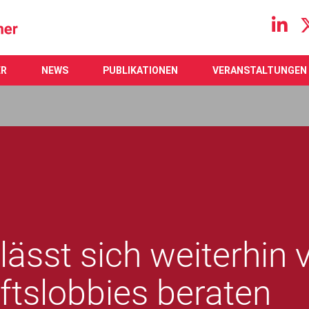
Main navigation
ER
NEWS
PUBLIKATIONEN
VERANSTALTUNGEN
ässt sich weiterhin
ftslobbies beraten