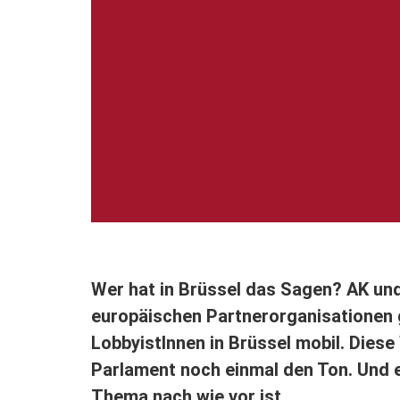
Wer hat in Brüssel das Sagen? AK u
europäischen Partnerorganisationen 
LobbyistInnen in Brüssel mobil. Dies
Parlament noch einmal den Ton. Und e
Thema nach wie vor ist.