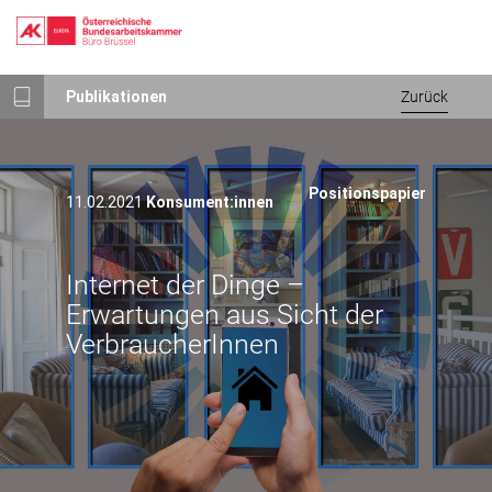
Direkt
Publikationen
Zurück
zum
Inhalt
Positionspapier
11.02.2021
Konsument:innen
Internet der Dinge –
Erwartungen aus Sicht der
VerbraucherInnen