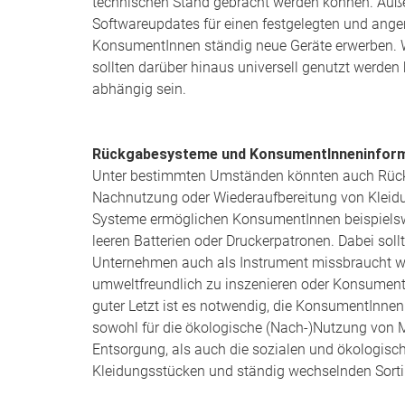
technischen Stand gebracht werden können. Auß
Softwareupdates für einen festgelegten und ang
KonsumentInnen ständig neue Geräte erwerben. W
sollten darüber hinaus universell genutzt werden
abhängig sein.
Rückgabesysteme und KonsumentInneninfor
Unter bestimmten Umständen könnten auch Rückg
Nachnutzung oder Wiederaufbereitung von Kleidu
Systeme ermöglichen KonsumentInnen beispielswe
leeren Batterien oder Druckerpatronen. Dabei sol
Unternehmen auch als Instrument missbraucht we
umweltfreundlich zu inszenieren oder Konsume
guter Letzt ist es notwendig, die KonsumentInne
sowohl für die ökologische (Nach-)Nutzung von 
Entsorgung, als auch die sozialen und ökologisc
Kleidungsstücken und ständig wechselnden Sort