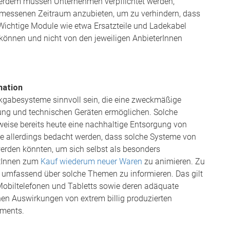
erdem müssen Unternehmen verpflichtet werden,
emessenen Zeitraum anzubieten, um zu verhindern, dass
ichtige Module wie etwa Ersatzteile und Ladekabel
 können und nicht von den jeweiligen AnbieterInnen
mation
abesysteme sinnvoll sein, die eine zweckmäßige
ng und technischen Geräten ermöglichen. Solche
ise bereits heute eine nachhaltige Entsorgung von
lte allerdings bedacht werden, dass solche Systeme von
rden könnten, um sich selbst als besonders
ntInnen zum
Kauf wiederum neuer Waren
zu animieren. Zu
n umfassend über solche Themen zu informieren. Das gilt
Mobiltelefonen und Tabletts sowie deren adäquate
hen Auswirkungen von extrem billig produzierten
iments.