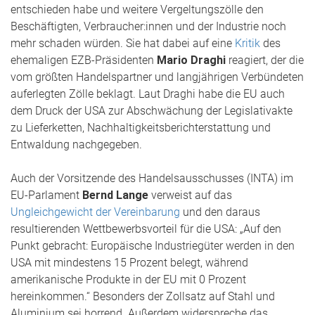
entschieden habe und weitere Vergeltungszölle den
Beschäftigten, Verbraucher:innen und der Industrie noch
mehr schaden würden. Sie hat dabei auf eine
Kritik
des
ehemaligen EZB-Präsidenten
Mario Draghi
reagiert, der die
vom größten Handelspartner und langjährigen Verbündeten
auferlegten Zölle beklagt. Laut Draghi habe die EU auch
dem Druck der USA zur Abschwächung der Legislativakte
zu Lieferketten, Nachhaltigkeitsberichterstattung und
Entwaldung nachgegeben.
Auch der Vorsitzende des Handelsausschusses (INTA) im
EU-Parlament
Bernd Lange
verweist auf das
Ungleichgewicht der Vereinbarung
und den daraus
resultierenden Wettbewerbsvorteil für die USA: „Auf den
Punkt gebracht: Europäische Industriegüter werden in den
USA mit mindestens 15 Prozent belegt, während
amerikanische Produkte in der EU mit 0 Prozent
hereinkommen.“ Besonders der Zollsatz auf Stahl und
Aluminium sei horrend. Außerdem widerspreche das