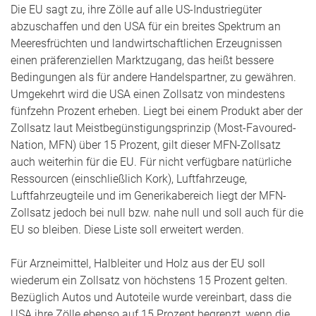
Die EU sagt zu, ihre Zölle auf alle US-Industriegüter
abzuschaffen und den USA für ein breites Spektrum an
Meeresfrüchten und landwirtschaftlichen Erzeugnissen
einen präferenziellen Marktzugang, das heißt bessere
Bedingungen als für andere Handelspartner, zu gewähren.
Umgekehrt wird die USA einen Zollsatz von mindestens
fünfzehn Prozent erheben. Liegt bei einem Produkt aber der
Zollsatz laut Meistbegünstigungsprinzip (Most-Favoured-
Nation, MFN) über 15 Prozent, gilt dieser MFN-Zollsatz
auch weiterhin für die EU. Für nicht verfügbare natürliche
Ressourcen (einschließlich Kork), Luftfahrzeuge,
Luftfahrzeugteile und im Generikabereich liegt der MFN-
Zollsatz jedoch bei null bzw. nahe null und soll auch für die
EU so bleiben. Diese Liste soll erweitert werden.
Für Arzneimittel, Halbleiter und Holz aus der EU soll
wiederum ein Zollsatz von höchstens 15 Prozent gelten.
Bezüglich Autos und Autoteile wurde vereinbart, dass die
USA ihre Zölle ebenso auf 15 Prozent begrenzt, wenn die