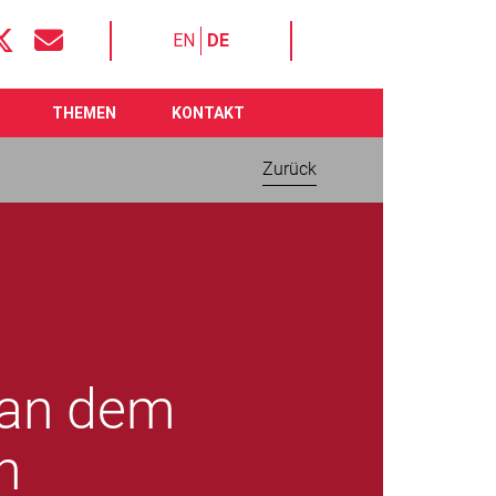
EN
DE
THEMEN
KONTAKT
Zurück
lan dem
n