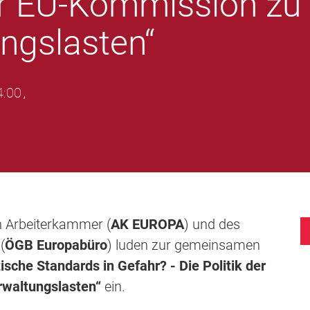
der EU-Kommission zu 
ngslasten“
4:00
,
en Arbeiterkammer (
AK EUROPA
) und des
(
ÖGB Europabüro
) luden zur gemeinsamen
ische Standards in Gefahr? - Die Politik der
rwaltungslasten“
ein.