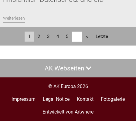
Weiterlesen
Seitennummerierung
Aktuelle
1
Seite
2
Seite
3
Seite
4
Seite
5
Nächste
››
Letzte
Letzte
…
Seite
Seite
Seite
AK Webseiten
© AK Europa 2026
Impressum
Legal Notice
Kontakt
Fotogalerie
Footer
menu
Entwickelt von Artwhere