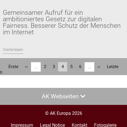
Gemeinsamer Aufruf für ein
ambitioniertes Gesetz zur digitalen
Fairness. Besserer Schutz der Menschen
im Internet
Weiterlesen
Seitennummerierung
Erste
Erste
Vorherige
‹‹
Seite
2
Seite
3
Aktuelle
4
Seite
5
Seite
6
Nächste
››
Letzte
Letzte
…
…
0
Seite
Seite
Seite
Seite
Seite
AK Webseiten
© AK Europa 2026
Impressum
Legal Notice
Kontakt
Fotogalerie
Footer