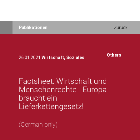
Direkt
Publikationen
Zurück
zum
Inhalt
Others
26.01.2021
Wirtschaft,
Soziales
Factsheet: Wirtschaft und
Menschenrechte - Europa
braucht ein
Lieferkettengesetz!
(German only)