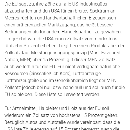
Die EU sagt zu, ihre Zölle auf alle US-Industriegüter
abzuschaffen und den USA für ein breites Spektrum an
Meeresfrüchten und landwirtschaftlichen Erzeugnissen
einen präferenziellen Marktzugang, das heißt bessere
Bedingungen als für andere Handelspartner, zu gewähren.
Umgekehrt wird die USA einen Zollsatz von mindestens
fünfzehn Prozent erheben. Liegt bei einem Produkt aber der
Zollsatz laut Meistbegünstigungsprinzip (Most-Favoured-
Nation, MFN) über 15 Prozent, gilt dieser MFN-Zollsatz
auch weiterhin für die EU. Für nicht verfügbare natürliche
Ressourcen (einschließlich Kork), Luftfahrzeuge,
Luftfahrzeugteile und im Generikabereich liegt der MFN-
Zollsatz jedoch bei null bzw. nahe null und soll auch für die
EU so bleiben. Diese Liste soll erweitert werden.
Für Arzneimittel, Halbleiter und Holz aus der EU soll
wiederum ein Zollsatz von höchstens 15 Prozent gelten.
Bezüglich Autos und Autoteile wurde vereinbart, dass die
USA ihre Zölle ebenso auf 15 Prozent begrenzt, wenn die