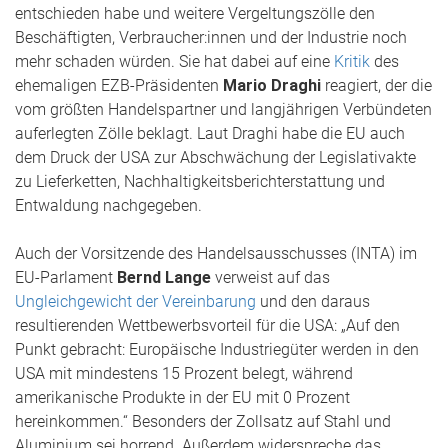
entschieden habe und weitere Vergeltungszölle den
Beschäftigten, Verbraucher:innen und der Industrie noch
mehr schaden würden. Sie hat dabei auf eine
Kritik
des
ehemaligen EZB-Präsidenten
Mario Draghi
reagiert, der die
vom größten Handelspartner und langjährigen Verbündeten
auferlegten Zölle beklagt. Laut Draghi habe die EU auch
dem Druck der USA zur Abschwächung der Legislativakte
zu Lieferketten, Nachhaltigkeitsberichterstattung und
Entwaldung nachgegeben.
Auch der Vorsitzende des Handelsausschusses (INTA) im
EU-Parlament
Bernd Lange
verweist auf das
Ungleichgewicht der Vereinbarung
und den daraus
resultierenden Wettbewerbsvorteil für die USA: „Auf den
Punkt gebracht: Europäische Industriegüter werden in den
USA mit mindestens 15 Prozent belegt, während
amerikanische Produkte in der EU mit 0 Prozent
hereinkommen.“ Besonders der Zollsatz auf Stahl und
Aluminium sei horrend. Außerdem widerspreche das