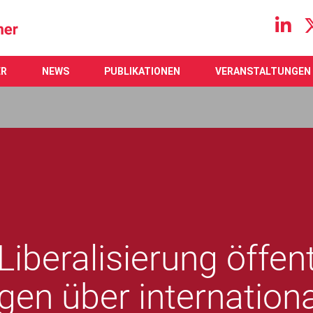
Main navigation
ER
NEWS
PUBLIKATIONEN
VERANSTALTUNGEN
Liberalisierung öffent
gen über internation