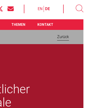
EN
DE
THEMEN
KONTAKT
Zurück
licher
ale